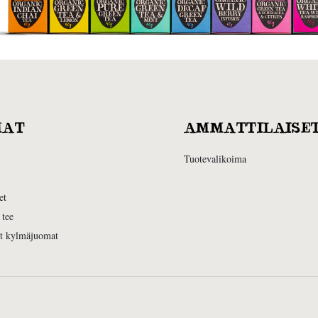
MAT
AMMATTILAISE
Tuotevalikoima
et
 tee
et kylmäjuomat