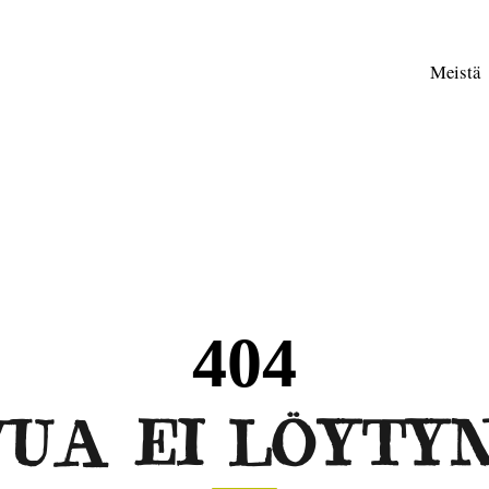
Meistä
404
VUA EI LÖYTY