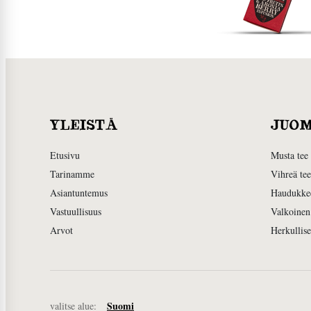
YLEISTÄ
JUO
Etusivu
Musta tee
Tarinamme
Vihreä tee
Asiantuntemus
Haudukke
Vastuullisuus
Valkoinen
Arvot
Herkullis
Suomi
valitse alue: