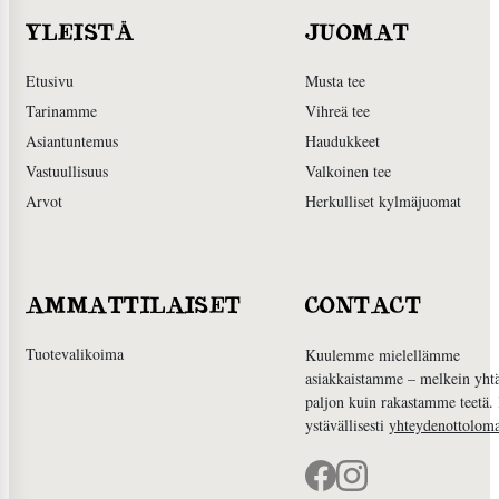
YLEISTÄ
JUOMAT
Etusivu
Musta tee
Tarinamme
Vihreä tee
Asiantuntemus
Haudukkeet
Vastuullisuus
Valkoinen tee
Arvot
Herkulliset kylmäjuomat
AMMATTILAISET
CONTACT
Tuotevalikoima
Kuulemme mielellämme
asiakkaistamme – melkein yht
paljon kuin rakastamme teetä.
ystävällisesti
yhteydenottoloma