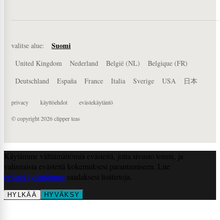
Suomi
valitse alue:
United Kingdom
Nederland
België (NL)
Belgique (FR)
Deutschland
España
France
Italia
Sverige
USA
日本
privacy
käyttöehdot
evästekäytäntö
© copyright
2026
clipper teas
Käytämme välttämättömiä evästeitä, jotta sivusto toimii, ja
valinnaisia evästeitä kokemuksesi parantamiseen. Lue
evästekäytäntömme
saadaksesi lisätietoja.
HYLKÄÄ
HYVÄKSY