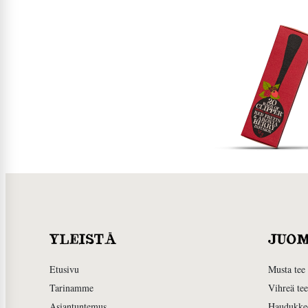
YLEISTÄ
JUO
Etusivu
Musta tee
Tarinamme
Vihreä tee
Asiantuntemus
Haudukke