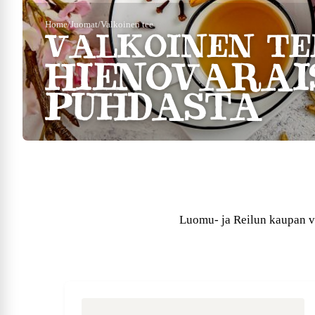
Home
/
Juomat
/
Valkoinen tee
VALKOINEN TE
HIENOVARAI
PUHDASTA
Luomu- ja Reilun kaupan v