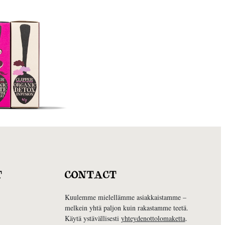
T
CONTACT
Kuulemme mielellämme asiakkaistamme –
melkein yhtä paljon kuin rakastamme teetä.
Käytä ystävällisesti
yhteydenottolomaketta
.