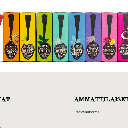
MAT
AMMATTILAISE
Tuotevalikoima
et