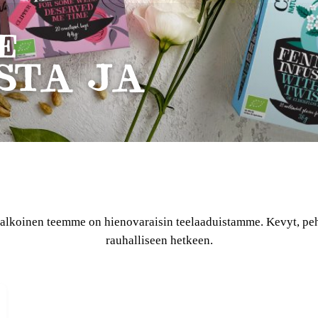
E
STA JA
alkoinen teemme on hienovaraisin teelaaduistamme. Kevyt, pehm
rauhalliseen hetkeen.